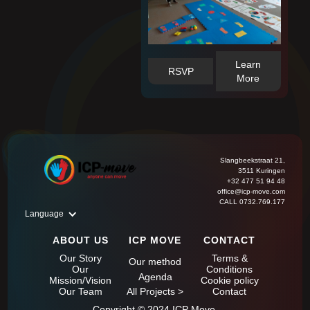
Learn
RSVP
More
Slangbeekstraat 21,
3511 Kuringen
+32 477 51 94 48
office@icp-move.com
CALL 0732.769.177
Language
ABOUT US
ICP MOVE
CONTACT
Our Story
Terms &
Our method
Our
Conditions
Agenda
Mission/Vision
Cookie policy
All Projects >
Our Team
Contact
Copyright © 2024 ICP Move.